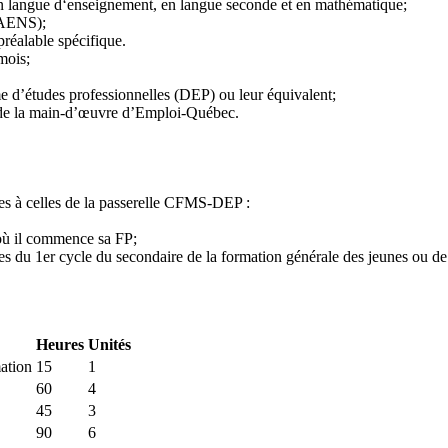
 en langue d‘enseignement, en langue seconde et en mathématique;
 (AENS);
réalable spécifique.
mois;
 d’études professionnelles (DEP) ou leur équivalent;
n de la main-d’œuvre d’Emploi-Québec.
es à celles de la passerelle CFMS-DEP :
 où il commence sa FP;
s du 1er cycle du secondaire de la formation générale des jeunes ou de 
Heures
Unités
mation
15
1
60
4
45
3
90
6