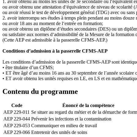
1. avoir obtenu au moins les unités de 3e secondaire ou l‘équivalent
ou avoir obtenu une attestation d‘équivalence de niveau de scolarité
ou avoir réussi le test de développement général (TDG) avec ou sans p
2. avoir interrompu ses études à temps plein pendant au moins douze 
ou avoir 18 ans au moment de l‘entrée en formation;
ou avoir obtenu un diplôme d’études secondaires (DES) ou un diplôme
ou satisfaire aux normes d‘admissibilité de la Mesure de la formatio
(Cette AEP est admissible à la passerelle CFMS-AEP.)
Conditions d’admission à la passerelle CFMS-AEP
Les conditions d’admission de la passerelle CFMS-AEP sont identiqu
• être titulaire d’un CFMS;
• ET être âgé d’au moins 16 ans au 30 septembre de l’année scolaire
• ET avoir obtenu les unités requises en LE, en LS et en mathématique
Contenu du programme
Code
Énoncé de la compétence
AEP 229-011
Se situer au regard du métier et de la démarche de for
AEP 229-044
Prévenir les infections et la contamination
AEP 229-053
Communiquer en milieu de travail
AEP 229-066
Entretenir des unités de soins