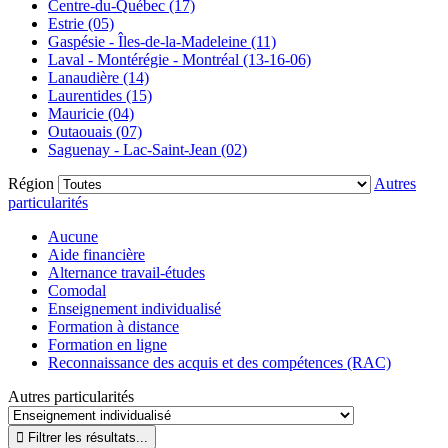
Centre-du-Québec (17)
Estrie (05)
Gaspésie - Îles-de-la-Madeleine (11)
Laval - Montérégie - Montréal (13-16-06)
Lanaudière (14)
Laurentides (15)
Mauricie (04)
Outaouais (07)
Saguenay - Lac-Saint-Jean (02)
Région
Autres
particularités
Aucune
Aide financière
Alternance travail-études
Comodal
Enseignement individualisé
Formation à distance
Formation en ligne
Reconnaissance des acquis et des compétences (RAC)
Autres particularités