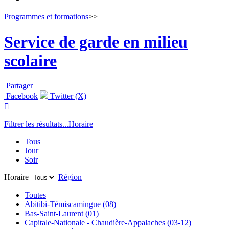
Programmes et formations
>>
Service de garde en milieu
scolaire
Partager
Facebook
Twitter (X)

Filtrer les résultats...
Horaire
Tous
Jour
Soir
Horaire
Région
Toutes
Abitibi-Témiscamingue (08)
Bas-Saint-Laurent (01)
Capitale-Nationale - Chaudière-Appalaches (03-12)