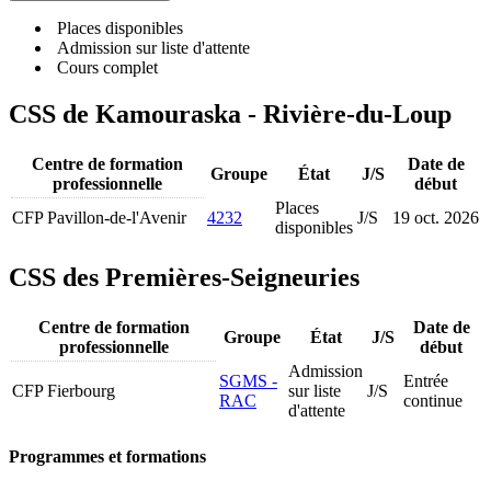
Places disponibles
Admission sur liste d'attente
Cours complet
CSS de Kamouraska - Rivière-du-Loup
Centre de formation
Date de
Groupe
État
J/S
professionnelle
début
Places
CFP Pavillon-de-l'Avenir
4232
J/S
19 oct. 2026
disponibles
CSS des Premières-Seigneuries
Centre de formation
Date de
Groupe
État
J/S
professionnelle
début
Admission
SGMS -
Entrée
CFP Fierbourg
sur liste
J/S
RAC
continue
d'attente
Programmes et formations