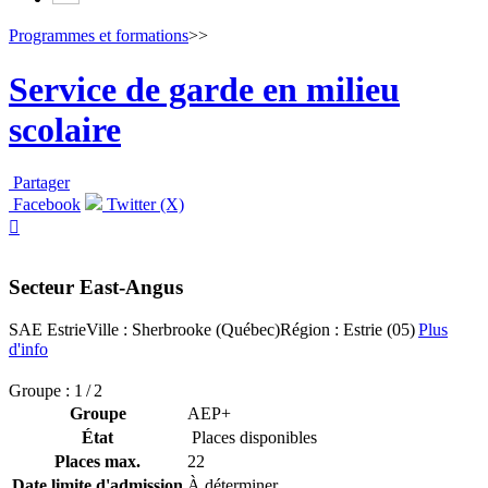
Programmes et formations
>>
Service de garde en milieu
scolaire
Partager
Facebook
Twitter (X)

Secteur East-Angus
SAE Estrie
Ville : Sherbrooke (Québec)
Région : Estrie (05)
Plus
d'info
Groupe : 1 / 2
Groupe
AEP+
État
Places disponibles
Places max.
22
Date limite d'admission
À déterminer