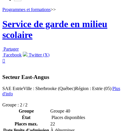
Programmes et formations
>>
Service de garde en milieu
scolaire
Partager
Facebook
Twitter (X)

Secteur East-Angus
SAE Estrie
Ville : Sherbrooke (Québec)
Région : Estrie (05)
Plus
d'info
Groupe : 2 / 2
Groupe
Groupe 40
État
Places disponibles
Places max.
22
Date limite d'admission
À déterminer