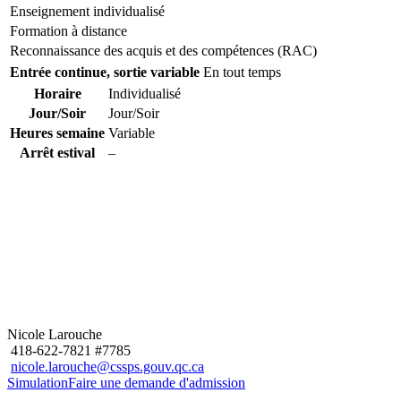
Enseignement individualisé
Formation à distance
Reconnaissance des acquis et des compétences (RAC)
Entrée continue, sortie variable
En tout temps
Horaire
Individualisé
Jour/Soir
Jour/Soir
Heures semaine
Variable
Arrêt estival
–
Nicole Larouche
418-622-7821 #7785
nicole.larouche@cssps.gouv.qc.ca
Simulation
Faire une demande d'admission