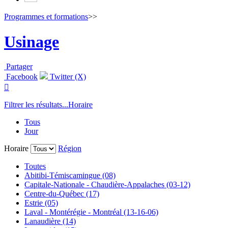
Programmes et formations
>>
Usinage
Partager
Facebook
Twitter (X)

Filtrer les résultats...
Horaire
Tous
Jour
Horaire
Région
Toutes
Abitibi-Témiscamingue (08)
Capitale-Nationale - Chaudière-Appalaches (03-12)
Centre-du-Québec (17)
Estrie (05)
Laval - Montérégie - Montréal (13-16-06)
Lanaudière (14)