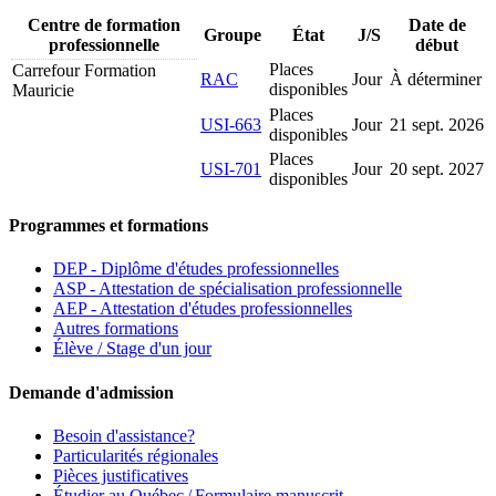
Centre de formation
Date de
Groupe
État
J/S
professionnelle
début
Places
Carrefour Formation
RAC
Jour
À déterminer
disponibles
Mauricie
Places
USI-663
Jour
21 sept. 2026
disponibles
Places
USI-701
Jour
20 sept. 2027
disponibles
Programmes et formations
DEP - Diplôme d'études professionnelles
ASP - Attestation de spécialisation professionnelle
AEP - Attestation d'études professionnelles
Autres formations
Élève / Stage d'un jour
Demande d'admission
Besoin d'assistance?
Particularités régionales
Pièces justificatives
Étudier au Québec / Formulaire manuscrit