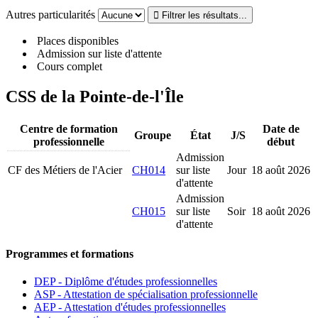
Autres particularités
Places disponibles
Admission sur liste d'attente
Cours complet
CSS de la Pointe-de-l'Île
Centre de formation
Date de
Groupe
État
J/S
professionnelle
début
Admission
CF des Métiers de l'Acier
CH014
sur liste
Jour
18 août 2026
d'attente
Admission
CH015
sur liste
Soir
18 août 2026
d'attente
Programmes et formations
DEP - Diplôme d'études professionnelles
ASP - Attestation de spécialisation professionnelle
AEP - Attestation d'études professionnelles