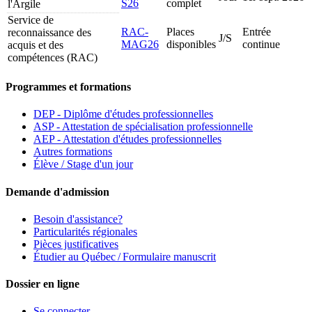
S26
complet
l'Argile
Service de
RAC-
Places
Entrée
reconnaissance des
J/S
MAG26
disponibles
continue
acquis et des
compétences (RAC)
Programmes et formations
DEP - Diplôme d'études professionnelles
ASP - Attestation de spécialisation professionnelle
AEP - Attestation d'études professionnelles
Autres formations
Élève / Stage d'un jour
Demande d'admission
Besoin d'assistance?
Particularités régionales
Pièces justificatives
Étudier au Québec / Formulaire manuscrit
Dossier en ligne
Se connecter