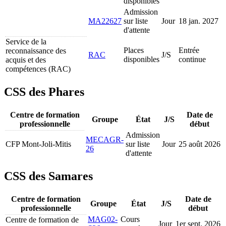
disponibles
Admission
MA22627
sur liste
Jour
18 jan. 2027
d'attente
Service de la
Places
Entrée
reconnaissance des
RAC
J/S
disponibles
continue
acquis et des
compétences (RAC)
CSS des Phares
Centre de formation
Date de
Groupe
État
J/S
professionnelle
début
Admission
MECAGR-
CFP Mont-Joli-Mitis
sur liste
Jour
25 août 2026
26
d'attente
CSS des Samares
Centre de formation
Date de
Groupe
État
J/S
professionnelle
début
MAG02-
Cours
Centre de formation de
Jour
1
er
sept. 2026