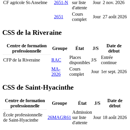
CF agricole St-Anselme
2651-N
sur liste
Jour
2 nov. 2026
d'attente
Cours
2651
Jour
27 août 2026
complet
CSS de la Riveraine
Centre de formation
Date de
Groupe
État
J/S
professionnelle
début
Places
Entrée
CFP de la Riveraine
RAC
J/S
disponibles
continue
MA-
Cours
Jour
1
er
sept. 2026
2026
complet
CSS de Saint-Hyacinthe
Centre de formation
Date de
Groupe
État
J/S
professionnelle
début
Admission
École professionnelle
26MAGR61
sur liste
Jour
18 août 2026
de Saint-Hyacinthe
d'attente