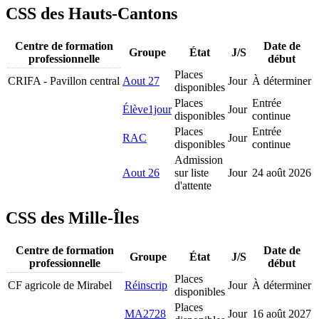
CSS des Hauts-Cantons
Centre de formation
Date de
Groupe
État
J/S
professionnelle
début
Places
CRIFA - Pavillon central
Aout 27
Jour
À déterminer
disponibles
Places
Entrée
Élève1jour
Jour
disponibles
continue
Places
Entrée
RAC
Jour
disponibles
continue
Admission
Aout 26
sur liste
Jour
24 août 2026
d'attente
CSS des Mille-Îles
Centre de formation
Date de
Groupe
État
J/S
professionnelle
début
Places
CF agricole de Mirabel
Réinscrip
Jour
À déterminer
disponibles
Places
MA2728
Jour
16 août 2027