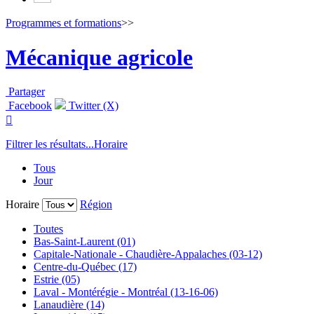
Programmes et formations
>>
Mécanique agricole
Partager
Facebook
Twitter (X)

Filtrer les résultats...
Horaire
Tous
Jour
Horaire
Région
Toutes
Bas-Saint-Laurent (01)
Capitale-Nationale - Chaudière-Appalaches (03-12)
Centre-du-Québec (17)
Estrie (05)
Laval - Montérégie - Montréal (13-16-06)
Lanaudière (14)