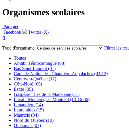
Organismes scolaires
Partager
Facebook
Twitter (X)

Type d'organisme
Filtrer les résu
Toutes
Abitibi-Témiscamingue (08)
Bas-Saint-Laurent (01)
Capitale-Nationale - Chaudière-Appalaches (03-12)
Centre-du-Québec (17)
Côte-Nord (09)
Estrie (05)
Gaspésie - Îles-de-la-Madeleine (11)
Laval - Montérégie - Montréal (13-16-06)
Lanaudière (14)
Laurentides (15)
Mauricie (04)
Nord-du-Québec (10)
Outaouais (07)