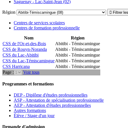
Saguenay - Lac-Saint-Jean (02)
Région
Centres de services scolaires
Centres de formation professionnelle
Nom
Région
CSS de l'Or-et-des-Bois
Abitibi - Témiscamingue
CSS de Rouyn-Noranda
Abitibi - Témiscamingue
CSS du Lac-Abitibi
Abitibi - Témiscamingue
CSS du Lac-Témiscamingue
Abitibi - Témiscamingue
CSS Harricana
Abitibi - Témiscamingue
Page :
Voir tous
Programmes et formations
DEP - Diplôme d'études professionnelles
ASP - Attestation de spécialisation professionnelle
AEP - Attestation d'études professionnelles
Autres formations
Élève / Stage d'un jour
Demande d'admission