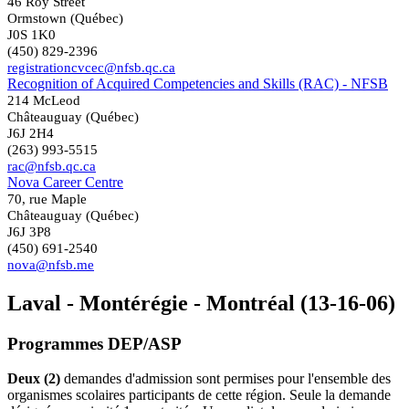
46 Roy Street
Ormstown (Québec)
J0S 1K0
(450) 829-2396
registrationcvcec@nfsb.qc.ca
Recognition of Acquired Competencies and Skills (RAC) - NFSB
214 McLeod
Châteauguay (Québec)
J6J 2H4
(263) 993-5515
rac@nfsb.qc.ca
Nova Career Centre
70, rue Maple
Châteauguay (Québec)
J6J 3P8
(450) 691-2540
nova@nfsb.me
Laval - Montérégie - Montréal (13-16-06)
Programmes DEP/ASP
Deux (2)
demandes d'admission sont permises pour l'ensemble des
organismes scolaires participants de cette région. Seule la demande