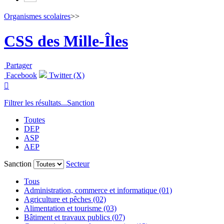
Organismes scolaires
>>
CSS des Mille-Îles
Partager
Facebook
Twitter (X)

Filtrer les résultats...
Sanction
Toutes
DEP
ASP
AEP
Sanction
Secteur
Tous
Administration, commerce et informatique (01)
Agriculture et pêches (02)
Alimentation et tourisme (03)
Bâtiment et travaux publics (07)