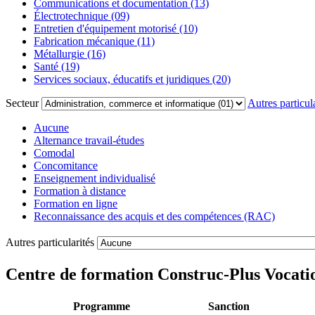
Communications et documentation (13)
Électrotechnique (09)
Entretien d'équipement motorisé (10)
Fabrication mécanique (11)
Métallurgie (16)
Santé (19)
Services sociaux, éducatifs et juridiques (20)
Secteur
Autres particula
Aucune
Alternance travail-études
Comodal
Concomitance
Enseignement individualisé
Formation à distance
Formation en ligne
Reconnaissance des acquis et des compétences (RAC)
Autres particularités
Centre de formation Construc-Plus Vocati
Programme
Sanction