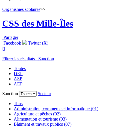
Organismes scolaires
>>
CSS des Mille-Îles
Partager
Facebook
Twitter (X)

Filtrer les résultats...
Sanction
Toutes
DEP
ASP
AEP
Sanction
Secteur
Tous
Administration, commerce et informatique (01)
Agriculture et pêches (02)
Alimentation et tourisme (03)
Bâtiment et travaux publics (07)