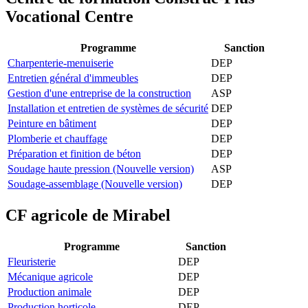
Vocational Centre
Programme
Sanction
Charpenterie-menuiserie
DEP
Entretien général d'immeubles
DEP
Gestion d'une entreprise de la construction
ASP
Installation et entretien de systèmes de sécurité
DEP
Peinture en bâtiment
DEP
Plomberie et chauffage
DEP
Préparation et finition de béton
DEP
Soudage haute pression (Nouvelle version)
ASP
Soudage-assemblage (Nouvelle version)
DEP
CF agricole de Mirabel
Programme
Sanction
Fleuristerie
DEP
Mécanique agricole
DEP
Production animale
DEP
Production horticole
DEP