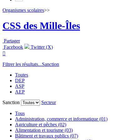
Organismes scolaires
>>
CSS des Mille-Îles
Partager
Facebook
Twitter (X)

Filtrer les résultats...
Sanction
Toutes
DEP
ASP
AEP
Sanction
Secteur
Tous
Administration, commerce et informatique (01)
Agriculture et pêches (02)
Alimentation et tourisme (03)
Bâtiment et travaux publics (07)