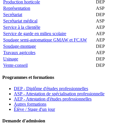
Production horticole
DEP
Représentation
ASP
Secrétariat
DEP
Secrétariat médical
ASP
Service à la clientèle
AEP
Service de garde en milieu scolaire
AEP
Soudage semi-automatique GMAW et FCAW
AEP
Soudage-montage
DEP
Travaux agricoles
AEP
Usinage
DEP
Vente-conseil
DEP
Programmes et formations
DEP - Diplôme d'études professionnelles
ASP - Attestation de spécialisation professionnelle
AEP - Attestation d'études professionnelles
Autres formations
Élève / Stage d'un jour
Demande d'admission