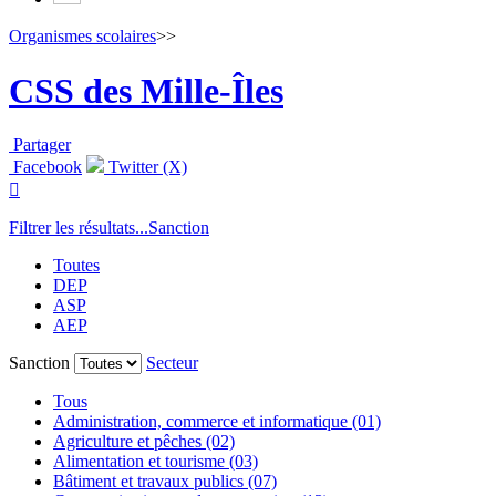
Organismes scolaires
>>
CSS des Mille-Îles
Partager
Facebook
Twitter (X)

Filtrer les résultats...
Sanction
Toutes
DEP
ASP
AEP
Sanction
Secteur
Tous
Administration, commerce et informatique (01)
Agriculture et pêches (02)
Alimentation et tourisme (03)
Bâtiment et travaux publics (07)