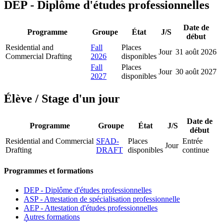
DEP - Diplôme d'études professionnelles
Date de
Programme
Groupe
État
J/S
début
Residential and
Fall
Places
Jour
31 août 2026
Commercial Drafting
2026
disponibles
Fall
Places
Jour
30 août 2027
2027
disponibles
Élève / Stage d'un jour
Date de
Programme
Groupe
État
J/S
début
Residential and Commercial
SFAD-
Places
Entrée
Jour
Drafting
DRAFT
disponibles
continue
Programmes et formations
DEP - Diplôme d'études professionnelles
ASP - Attestation de spécialisation professionnelle
AEP - Attestation d'études professionnelles
Autres formations