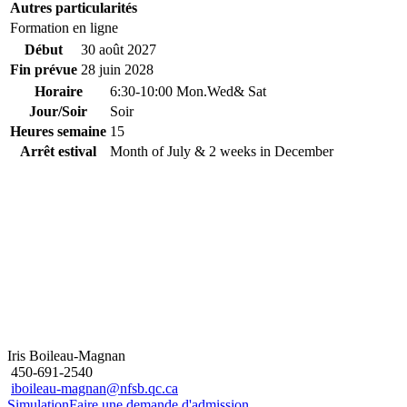
Autres particularités
Formation en ligne
Début
30 août 2027
Fin prévue
28 juin 2028
Horaire
6:30-10:00 Mon.Wed& Sat
Jour/Soir
Soir
Heures semaine
15
Arrêt estival
Month of July & 2 weeks in December
Iris Boileau-Magnan
450-691-2540
iboileau-magnan@nfsb.qc.ca
Simulation
Faire une demande d'admission