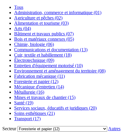
Tous
Administration, commerce et informatique (01)
Agriculture et pêches (02)
Alimentation et tourisme (03)
Arts (04)
Bâtiment et travaux publics (07)
Bois et matériaux connexes (05)
Chimie, biologie (06)
Communications et documentation (13)
Cuir, textile et habillement (18)
Électrotechnique (09)
Entretien d'équipement motorisé (10)
Environnement et aménagement du territoire (08)
Fabrication mécanique (11)
Foresterie et papier (12)
Mécanique d'entretien (14)
Métallurgie (16)
Mines et travaux de chantier (15)
Santé (19)
Services sociaux, éducatifs et juridiques (20)
Soins esthétiques (21)
Transport (17)
Secteur
Autres