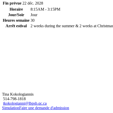
Fin prévue
22 déc. 2028
Horaire
8:15AM - 3:15PM
Jour/Soir
Jour
Heures semaine
30
Arrêt estival
2 weeks during the summer & 2 weeks at Christma
Tina Kokologiannis
514-798-1818
tkokologianni@lbpsb.qc.ca
Simulation
Faire une demande d'admission