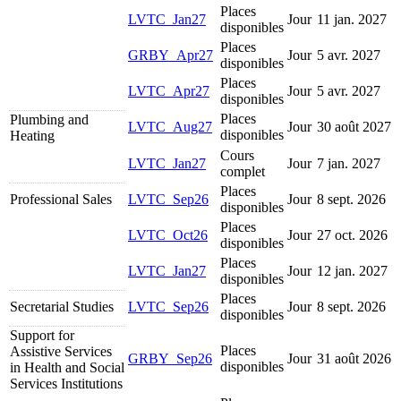
Places
LVTC_Jan27
Jour
11 jan. 2027
disponibles
Places
GRBY_Apr27
Jour
5 avr. 2027
disponibles
Places
LVTC_Apr27
Jour
5 avr. 2027
disponibles
Places
Plumbing and
LVTC_Aug27
Jour
30 août 2027
disponibles
Heating
Cours
LVTC_Jan27
Jour
7 jan. 2027
complet
Places
Professional Sales
LVTC_Sep26
Jour
8 sept. 2026
disponibles
Places
LVTC_Oct26
Jour
27 oct. 2026
disponibles
Places
LVTC_Jan27
Jour
12 jan. 2027
disponibles
Places
Secretarial Studies
LVTC_Sep26
Jour
8 sept. 2026
disponibles
Support for
Places
Assistive Services
GRBY_Sep26
Jour
31 août 2026
disponibles
in Health and Social
Services Institutions