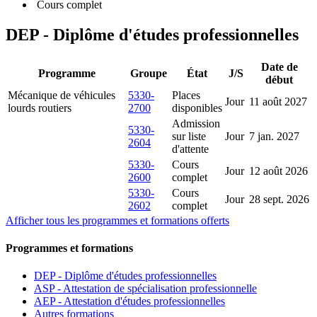
Cours complet
DEP - Diplôme d'études professionnelles
Date de
Programme
Groupe
État
J/S
début
Mécanique de véhicules
5330-
Places
Jour
11 août 2027
lourds routiers
2700
disponibles
Admission
5330-
sur liste
Jour
7 jan. 2027
2604
d'attente
5330-
Cours
Jour
12 août 2026
2600
complet
5330-
Cours
Jour
28 sept. 2026
2602
complet
Afficher tous les programmes et formations offerts
Programmes et formations
DEP - Diplôme d'études professionnelles
ASP - Attestation de spécialisation professionnelle
AEP - Attestation d'études professionnelles
Autres formations