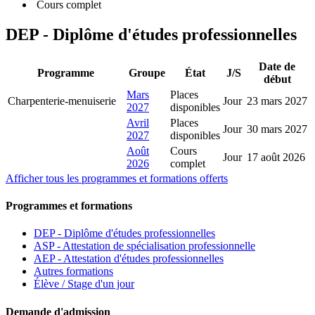
Cours complet
DEP - Diplôme d'études professionnelles
Date de
Programme
Groupe
État
J/S
début
Mars
Places
Charpenterie-menuiserie
Jour
23 mars 2027
2027
disponibles
Avril
Places
Jour
30 mars 2027
2027
disponibles
Août
Cours
Jour
17 août 2026
2026
complet
Afficher tous les programmes et formations offerts
Programmes et formations
DEP - Diplôme d'études professionnelles
ASP - Attestation de spécialisation professionnelle
AEP - Attestation d'études professionnelles
Autres formations
Élève / Stage d'un jour
Demande d'admission