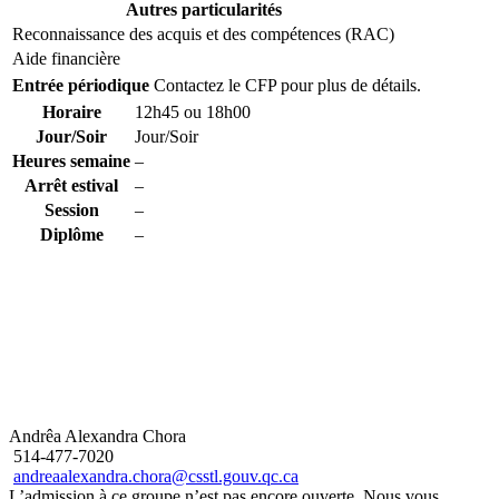
Autres particularités
Reconnaissance des acquis et des compétences (RAC)
Aide financière
Entrée périodique
Contactez le CFP pour plus de détails.
Horaire
12h45 ou 18h00
Jour/Soir
Jour/Soir
Heures semaine
–
Arrêt estival
–
Session
–
Diplôme
–
Andrêa Alexandra Chora
514-477-7020
andreaalexandra.chora@csstl.gouv.qc.ca
L’admission à ce groupe n’est pas encore ouverte. Nous vous