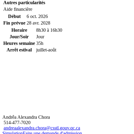
Autres particularités
Aide financière
Début
6 oct. 2026
Fin prévue
28 avr. 2028
Horaire
8h30 à 16h30
Jour/Soir
Jour
Heures semaine
35h
Arrêt estival
juillet-août
Andrêa Alexandra Chora
514-477-7020
andreaalexandra.chora@csstl.gouv.qc.ca
Simulation
Faire une demande d'admission