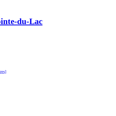
ointe-du-Lac
tres]