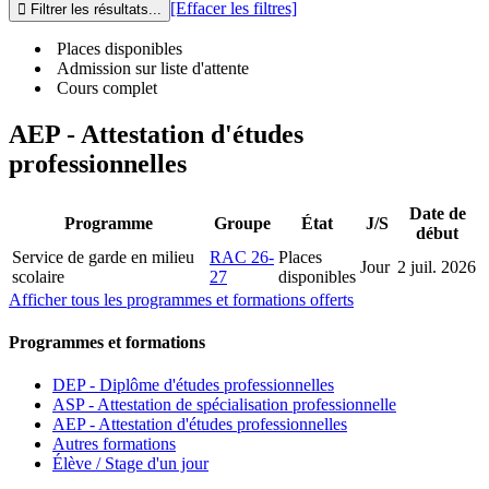
[Effacer les filtres]
Places disponibles
Admission sur liste d'attente
Cours complet
AEP - Attestation d'études
professionnelles
Date de
Programme
Groupe
État
J/S
début
Service de garde en milieu
RAC 26-
Places
Jour
2 juil. 2026
scolaire
27
disponibles
Afficher tous les programmes et formations offerts
Programmes et formations
DEP - Diplôme d'études professionnelles
ASP - Attestation de spécialisation professionnelle
AEP - Attestation d'études professionnelles
Autres formations
Élève / Stage d'un jour