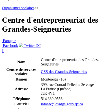
Organismes scolaires
>>
Centre d'entrepreneuriat des
Grandes-Seigneuries
Partager
Facebook
Twitter (X)

Centre d'entrepreneuriat des Grandes-
Nom
Seigneuries
Centre de services
CSS des Grandes-Seigneuries
scolaire
Région
Montérégie (16)
399, rue Conrad-Pelletier, 2e étage
Adresse
La Prairie (Québec)
J5R 4V1
Téléphone
514 380-9556
Courriel
infosae@cssdgs.gouv.qc.ca