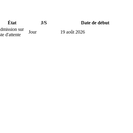
État
J/S
Date de début
dmission sur
Jour
19 août 2026
ste d'attente