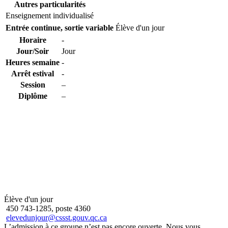
Autres particularités
Enseignement individualisé
Entrée continue, sortie variable
Élève d'un jour
Horaire
-
Jour/Soir
Jour
Heures semaine
-
Arrêt estival
-
Session
–
Diplôme
–
Élève d'un jour
450 743-1285, poste 4360
elevedunjour@cssst.gouv.qc.ca
L’admission à ce groupe n’est pas encore ouverte. Nous vous