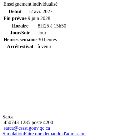
Enseignement individualisé
Début
12 avr. 2027
Fin prévue
9 juin 2028
Horaire
8H25 à 15h50
Jour/Soir
Jour
Heures semaine
30 heures
Arrêt estival
à venir
Sarca
450743-1285 poste 4200
sarca@cssst.gouv.qc.ca
Simulation
Faire une demande d'admission