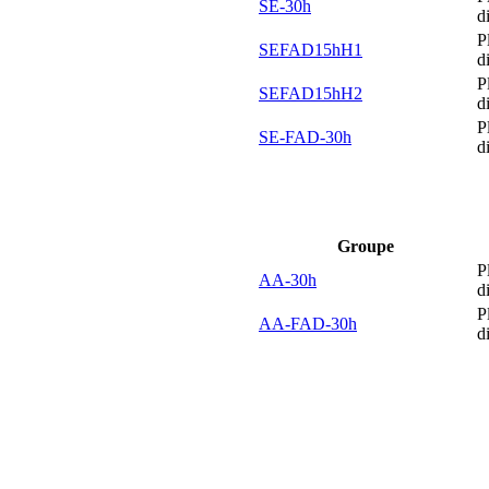
SE-30h
d
P
SEFAD15hH1
d
P
SEFAD15hH2
d
P
SE-FAD-30h
d
Groupe
P
AA-30h
d
P
AA-FAD-30h
d