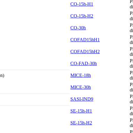
P
CO-15h-H1
d
P
CO-15h-H2
d
P
CO-30h
d
P
COFAD15hH1
d
P
COFAD15hH2
d
P
CO-FAD-30h
d
P
on)
MICE-18h
d
P
MICE-30h
d
P
SASI-IND9
d
P
SE-15h-H1
d
P
SE-15h-H2
d
P