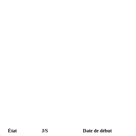
État
J/S
Date de début