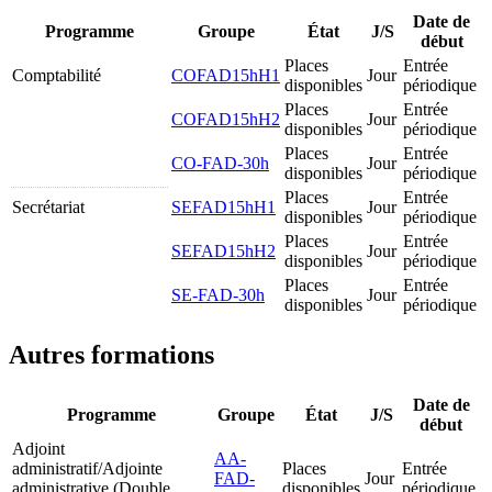
Date de
Programme
Groupe
État
J/S
début
Places
Entrée
Comptabilité
COFAD15hH1
Jour
disponibles
périodique
Places
Entrée
COFAD15hH2
Jour
disponibles
périodique
Places
Entrée
CO-FAD-30h
Jour
disponibles
périodique
Places
Entrée
Secrétariat
SEFAD15hH1
Jour
disponibles
périodique
Places
Entrée
SEFAD15hH2
Jour
disponibles
périodique
Places
Entrée
SE-FAD-30h
Jour
disponibles
périodique
Autres formations
Date de
Programme
Groupe
État
J/S
début
Adjoint
AA-
administratif/Adjointe
Places
Entrée
FAD-
Jour
administrative (Double
disponibles
périodique