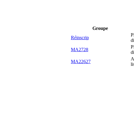
Groupe
P
Réinscrip
d
P
MA2728
d
A
MA22627
li