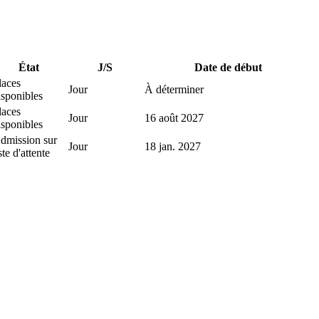
État
J/S
Date de début
laces
Jour
À déterminer
isponibles
laces
Jour
16 août 2027
isponibles
dmission sur
Jour
18 jan. 2027
ste d'attente