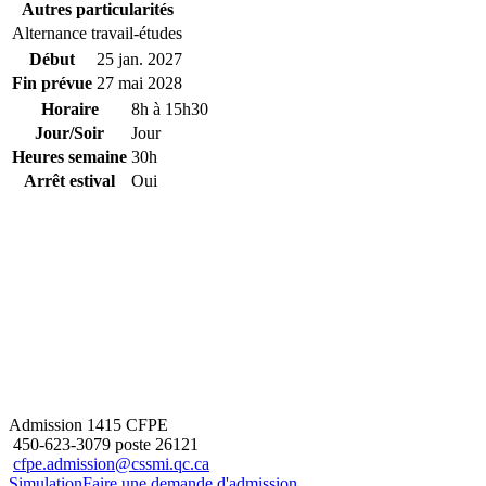
Autres particularités
Alternance travail-études
Début
25 jan. 2027
Fin prévue
27 mai 2028
Horaire
8h à 15h30
Jour/Soir
Jour
Heures semaine
30h
Arrêt estival
Oui
Admission 1415 CFPE
450-623-3079 poste 26121
cfpe.admission@cssmi.qc.ca
Simulation
Faire une demande d'admission