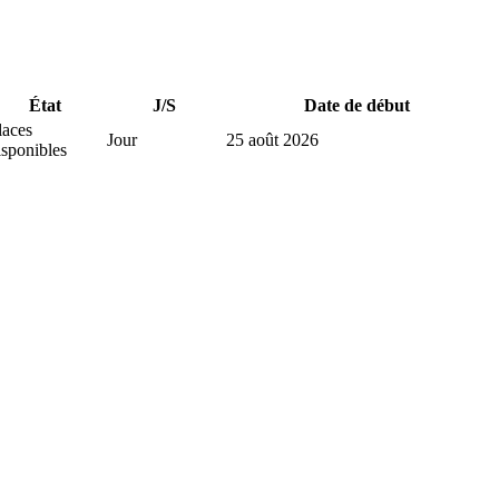
État
J/S
Date de début
laces
Jour
25 août 2026
isponibles