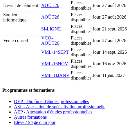
Places
Dessin de bâtiment
AOÛT26
Jour
27 août 2026
disponibles
Places
Soutien
AOÛT26
Jour
27 août 2026
disponibles
informatique
Places
SI-LIGNE
Jour
21 sept. 2026
disponibles
VCO-
Places
Vente-conseil
Jour
27 août 2026
AOÛT26
disponibles
Places
VML-14SEPT
Jour
14 sept. 2026
disponibles
Places
VML-16NOV
Jour
16 nov. 2026
disponibles
Places
VML-11JANV
Jour
11 jan. 2027
disponibles
Programmes et formations
DEP - Diplôme d'études professionnelles
ASP - Attestation de spécialisation professionnelle
AEP - Attestation d'études professionnelles
Autres formations
Élève / Stage d'un jour