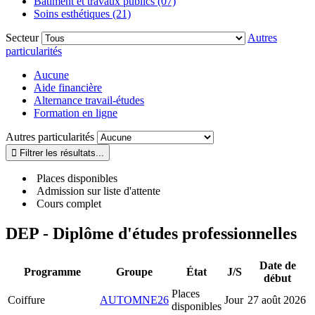
Bâtiment et travaux publics (07)
Soins esthétiques (21)
Secteur
Autres
particularités
Aucune
Aide financière
Alternance travail-études
Formation en ligne
Autres particularités
Places disponibles
Admission sur liste d'attente
Cours complet
DEP - Diplôme d'études professionnelles
Date de
Programme
Groupe
État
J/S
début
Places
Coiffure
AUTOMNE26
Jour
27 août 2026
disponibles