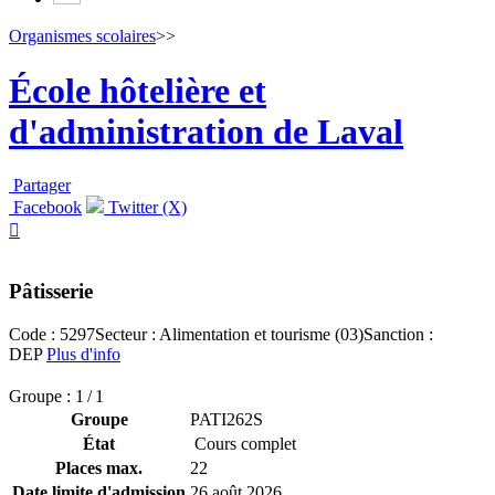
Organismes scolaires
>>
École hôtelière et
d'administration de Laval
Partager
Facebook
Twitter (X)

Pâtisserie
Code : 5297
Secteur : Alimentation et tourisme (03)
Sanction :
DEP
Plus d'info
Groupe : 1 / 1
Groupe
PATI262S
État
Cours complet
Places max.
22
Date limite d'admission
26 août 2026