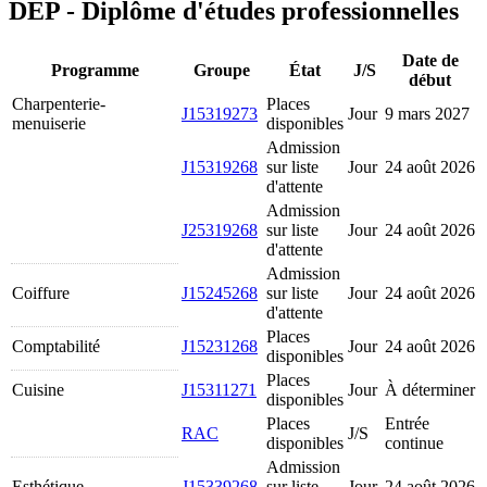
DEP - Diplôme d'études professionnelles
Date de
Programme
Groupe
État
J/S
début
Charpenterie-
Places
J15319273
Jour
9 mars 2027
menuiserie
disponibles
Admission
J15319268
sur liste
Jour
24 août 2026
d'attente
Admission
J25319268
sur liste
Jour
24 août 2026
d'attente
Admission
Coiffure
J15245268
sur liste
Jour
24 août 2026
d'attente
Places
Comptabilité
J15231268
Jour
24 août 2026
disponibles
Places
Cuisine
J15311271
Jour
À déterminer
disponibles
Places
Entrée
RAC
J/S
disponibles
continue
Admission
Esthétique
J15339268
sur liste
Jour
24 août 2026