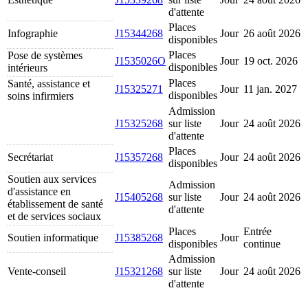
d'attente
Places
Infographie
J15344268
Jour
26 août 2026
disponibles
Places
Pose de systèmes
J1535026O
Jour
19 oct. 2026
disponibles
intérieurs
Places
Santé, assistance et
J15325271
Jour
11 jan. 2027
disponibles
soins infirmiers
Admission
J15325268
sur liste
Jour
24 août 2026
d'attente
Places
Secrétariat
J15357268
Jour
24 août 2026
disponibles
Soutien aux services
Admission
d'assistance en
J15405268
sur liste
Jour
24 août 2026
établissement de santé
d'attente
et de services sociaux
Places
Entrée
Soutien informatique
J15385268
Jour
disponibles
continue
Admission
Vente-conseil
J15321268
sur liste
Jour
24 août 2026
d'attente