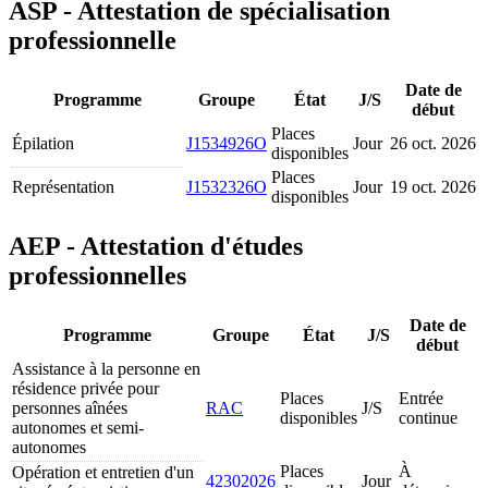
ASP - Attestation de spécialisation
professionnelle
Date de
Programme
Groupe
État
J/S
début
Places
Épilation
J1534926O
Jour
26 oct. 2026
disponibles
Places
Représentation
J1532326O
Jour
19 oct. 2026
disponibles
AEP - Attestation d'études
professionnelles
Date de
Programme
Groupe
État
J/S
début
Assistance à la personne en
résidence privée pour
Places
Entrée
personnes aînées
RAC
J/S
disponibles
continue
autonomes et semi-
autonomes
Places
À
Opération et entretien d'un
42302026
Jour