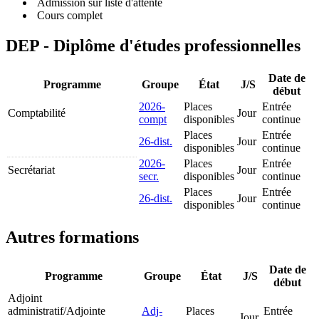
Admission sur liste d'attente
Cours complet
DEP - Diplôme d'études professionnelles
Date de
Programme
Groupe
État
J/S
début
2026-
Places
Entrée
Comptabilité
Jour
compt
disponibles
continue
Places
Entrée
26-dist.
Jour
disponibles
continue
2026-
Places
Entrée
Secrétariat
Jour
secr.
disponibles
continue
Places
Entrée
26-dist.
Jour
disponibles
continue
Autres formations
Date de
Programme
Groupe
État
J/S
début
Adjoint
administratif/Adjointe
Adj-
Places
Entrée
Jour