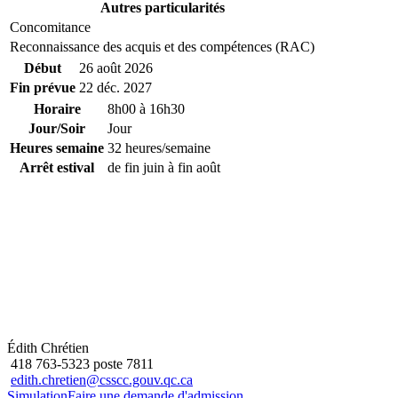
Autres particularités
Concomitance
Reconnaissance des acquis et des compétences (RAC)
Début
26 août 2026
Fin prévue
22 déc. 2027
Horaire
8h00 à 16h30
Jour/Soir
Jour
Heures semaine
32 heures/semaine
Arrêt estival
de fin juin à fin août
Édith Chrétien
418 763-5323 poste 7811
edith.chretien@csscc.gouv.qc.ca
Simulation
Faire une demande d'admission