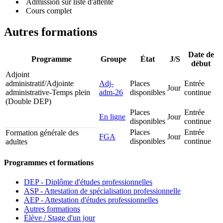
Admission sur liste d'attente
Cours complet
Autres formations
Date de
Programme
Groupe
État
J/S
début
Adjoint
administratif/Adjointe
Adj-
Places
Entrée
Jour
administrative-Temps plein
adm-26
disponibles
continue
(Double DEP)
Places
Entrée
En ligne
Jour
disponibles
continue
Places
Entrée
Formation générale des
FGA
Jour
disponibles
continue
adultes
Programmes et formations
DEP - Diplôme d'études professionnelles
ASP - Attestation de spécialisation professionnelle
AEP - Attestation d'études professionnelles
Autres formations
Élève / Stage d'un jour