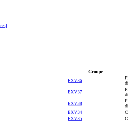
tres]
Groupe
P
EXV36
d
P
EXV37
d
P
EXV38
d
EXV34
C
EXV35
C