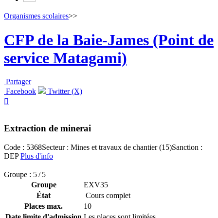
Organismes scolaires
>>
CFP de la Baie-James (Point de
service Matagami)
Partager
Facebook
Twitter (X)

Extraction de minerai
Code : 5368
Secteur : Mines et travaux de chantier (15)
Sanction :
DEP
Plus d'info
Groupe : 5 / 5
Groupe
EXV35
État
Cours complet
Places max.
10
Date limite d'admission
Les places sont limitées