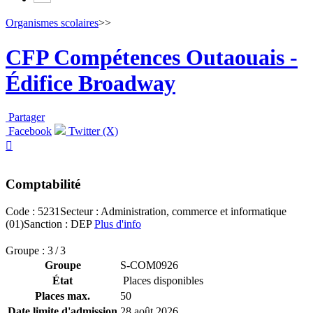
Organismes scolaires
>>
CFP Compétences Outaouais -
Édifice Broadway
Partager
Facebook
Twitter (X)

Comptabilité
Code : 5231
Secteur : Administration, commerce et informatique
(01)
Sanction : DEP
Plus d'info
Groupe : 3 / 3
Groupe
S-COM0926
État
Places disponibles
Places max.
50
Date limite d'admission
28 août 2026