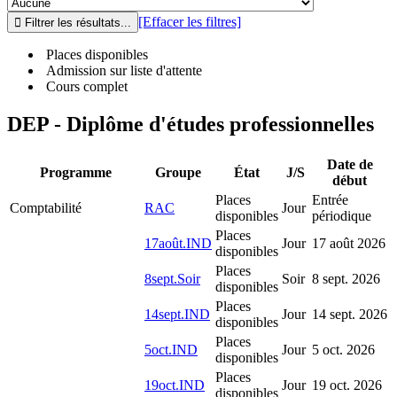
[Effacer les filtres]
Places disponibles
Admission sur liste d'attente
Cours complet
DEP - Diplôme d'études professionnelles
Date de
Programme
Groupe
État
J/S
début
Places
Entrée
Comptabilité
RAC
Jour
disponibles
périodique
Places
17août.IND
Jour
17 août 2026
disponibles
Places
8sept.Soir
Soir
8 sept. 2026
disponibles
Places
14sept.IND
Jour
14 sept. 2026
disponibles
Places
5oct.IND
Jour
5 oct. 2026
disponibles
Places
19oct.IND
Jour
19 oct. 2026
disponibles