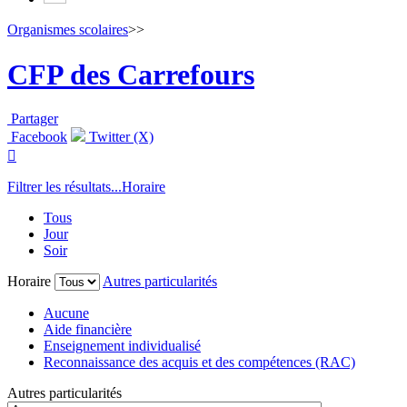
Organismes scolaires
>>
CFP des Carrefours
Partager
Facebook
Twitter (X)

Filtrer les résultats...
Horaire
Tous
Jour
Soir
Horaire
Autres particularités
Aucune
Aide financière
Enseignement individualisé
Reconnaissance des acquis et des compétences (RAC)
Autres particularités