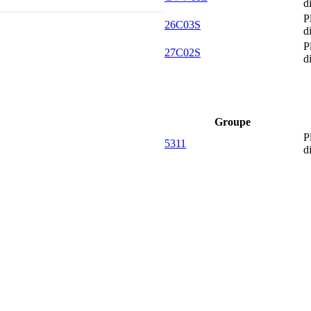
d
P
26C03S
d
P
27C02S
d
Groupe
P
5311
d