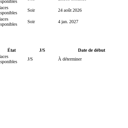
isponibles
laces
Soir
24 août 2026
isponibles
laces
Soir
4 jan. 2027
isponibles
État
J/S
Date de début
laces
J/S
À déterminer
isponibles