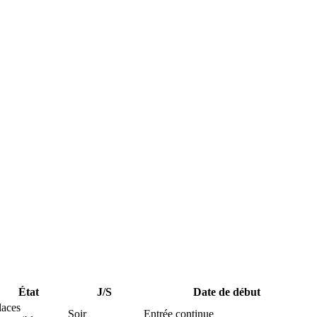
État
J/S
Date de début
laces
Soir
Entrée continue