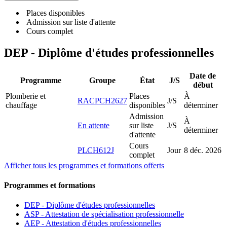
Places disponibles
Admission sur liste d'attente
Cours complet
DEP - Diplôme d'études professionnelles
Date de
Programme
Groupe
État
J/S
début
Plomberie et
Places
À
RACPCH2627
J/S
chauffage
disponibles
déterminer
Admission
À
En attente
sur liste
J/S
déterminer
d'attente
Cours
PLCH612J
Jour
8 déc. 2026
complet
Afficher tous les programmes et formations offerts
Programmes et formations
DEP - Diplôme d'études professionnelles
ASP - Attestation de spécialisation professionnelle
AEP - Attestation d'études professionnelles