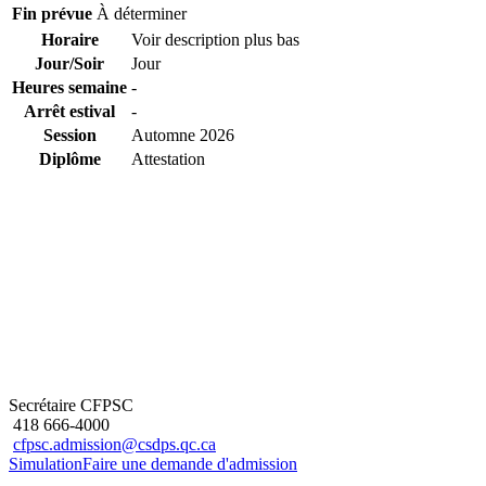
Fin prévue
À déterminer
Horaire
Voir description plus bas
Jour/Soir
Jour
Heures semaine
-
Arrêt estival
-
Session
Automne 2026
Diplôme
Attestation
Secrétaire CFPSC
418 666-4000
cfpsc.admission@csdps.qc.ca
Simulation
Faire une demande d'admission