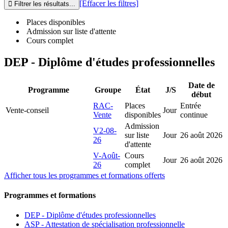
[Effacer les filtres]
Places disponibles
Admission sur liste d'attente
Cours complet
DEP - Diplôme d'études professionnelles
Date de
Programme
Groupe
État
J/S
début
RAC-
Places
Entrée
Vente-conseil
Jour
Vente
disponibles
continue
Admission
V2-08-
sur liste
Jour
26 août 2026
26
d'attente
V-Août-
Cours
Jour
26 août 2026
26
complet
Afficher tous les programmes et formations offerts
Programmes et formations
DEP - Diplôme d'études professionnelles
ASP - Attestation de spécialisation professionnelle