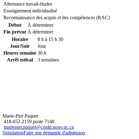
Alternance travail-études
Enseignement individualisé
Reconnaissance des acquis et des compétences (RAC)
Début
À déterminer
Fin prévue
À déterminer
Horaire
8 h à 15 h 30
Jour/Soir
Jour
Heures semaine
30 h
Arrêt estival
3 semaines
Marie-Pier Paquet
418-652-2159 poste 7148
mariepier.paquet@cssdd.gouv.qc.ca
Simulation
Faire une demande d'admission