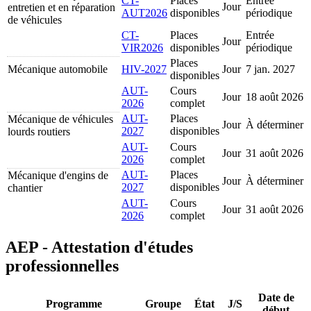
CT-
Places
Entrée
Jour
entretien et en réparation
AUT2026
disponibles
périodique
de véhicules
CT-
Places
Entrée
Jour
VIR2026
disponibles
périodique
Places
Mécanique automobile
HIV-2027
Jour
7 jan. 2027
disponibles
AUT-
Cours
Jour
18 août 2026
2026
complet
AUT-
Places
Mécanique de véhicules
Jour
À déterminer
2027
disponibles
lourds routiers
AUT-
Cours
Jour
31 août 2026
2026
complet
AUT-
Places
Mécanique d'engins de
Jour
À déterminer
2027
disponibles
chantier
AUT-
Cours
Jour
31 août 2026
2026
complet
AEP - Attestation d'études
professionnelles
Date de
Programme
Groupe
État
J/S
début